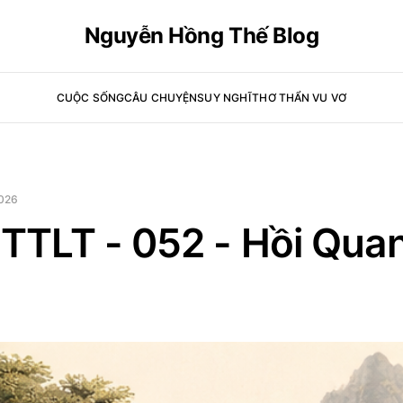
Nguyễn Hồng Thế Blog
CUỘC SỐNG
CÂU CHUYỆN
SUY NGHĨ
THƠ THẨN VU VƠ
026
HTTLT - 052 - Hồi Quan