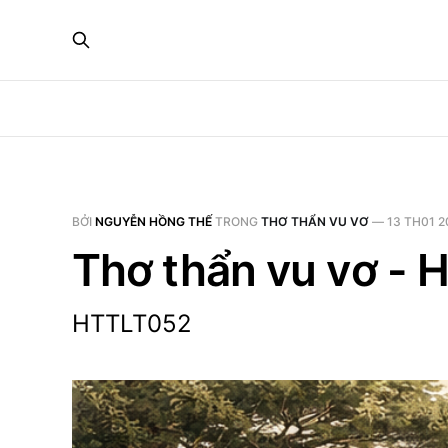
BỞI
NGUYỄN HỒNG THẾ
TRONG
THƠ THẨN VU VƠ
—
13 TH01 2
Thơ thẩn vu vơ - 
HTTLT052