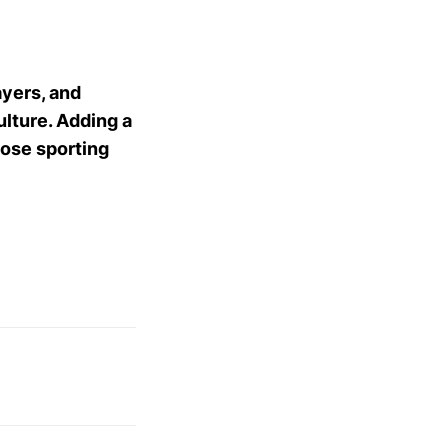
ayers, and
lture. Adding a
hose sporting