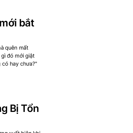
 mới bắt
 mà quên mất
gì đó mới giật
g có hay chưa?"
g Bị Tổn