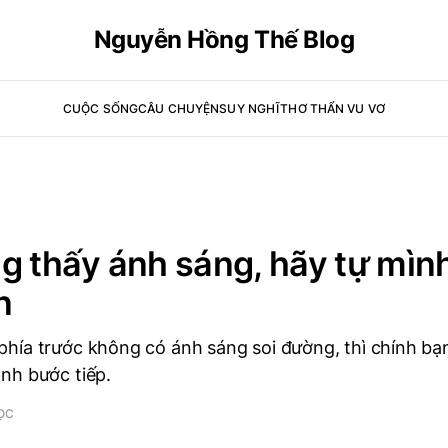
Nguyễn Hồng Thế Blog
CUỘC SỐNG
CÂU CHUYỆN
SUY NGHĨ
THƠ THẨN VU VƠ
g thấy ánh sáng, hãy tự mìn
n
hía trước không có ánh sáng soi đường, thì chính bạ
nh bước tiếp.
ỌC