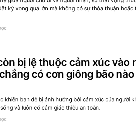
hệ giữa người cho đi và người nhận, sự thất vọng thườ
 đặt kỳ vọng quá lớn mà không có sự thỏa thuận hoặc t
ĐỌC
còn bị lệ thuộc cảm xúc vào 
 chẳng có cơn giông bão nào 
c khiến bạn dễ bị ảnh hưởng bởi cảm xúc của người k
sống và luôn có cảm giác thiếu an toàn.
ĐỌC