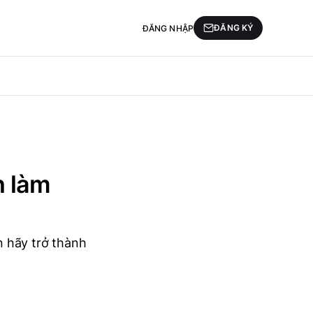
ĐĂNG KÝ
ĐĂNG NHẬP
h làm
n hãy trở thành