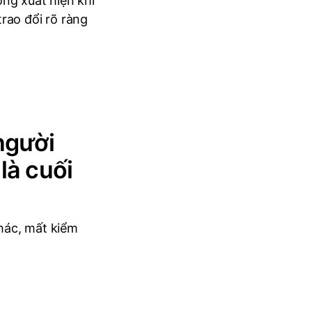
ng xuất hiện khi
rao đổi rõ ràng
người
là cuối
hác, mất kiểm