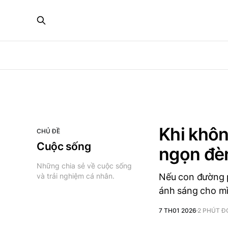
Khi khôn
CHỦ ĐỀ
Cuộc sống
ngọn đè
Những chia sẻ về cuộc sống
và trải nghiệm cá nhân.
Nếu con đường p
ánh sáng cho mì
7 TH01 2026
2 PHÚT Đ