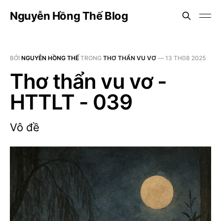
Nguyễn Hồng Thế Blog
BỞI
NGUYỄN HỒNG THẾ
TRONG
THƠ THẨN VU VƠ
—
13 TH08 2025
Thơ thẩn vu vơ -
HTTLT - 039
Vô đề