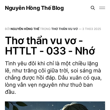
Nguyễn Hồng Thế Blog
BỞI
NGUYỄN HỒNG THẾ
TRONG
THƠ THẨN VU VƠ
—
3 TH03 2025
Thơ thẩn vu vơ -
HTTLT - 033 - Nhớ
Tình yêu đôi khi chỉ là một chiều lặng
lẽ, như trăng côi giữa trời, soi sáng mà
chẳng được hồi đáp. Dẫu xuân có qua,
lòng vẫn vẹn nguyên như thuở ban
đầu.