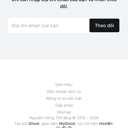
Giới thiệu
Điều khoản dịch vụ
Riêng tư và bảo mật
Giấy phép
Sitemap
Nguyễn Hồng Thế Blog © 2012 - 2026
Tạo bởi
Ghost
, giao diện
MyGhost
, lưu trữ trên
HostBrr
.