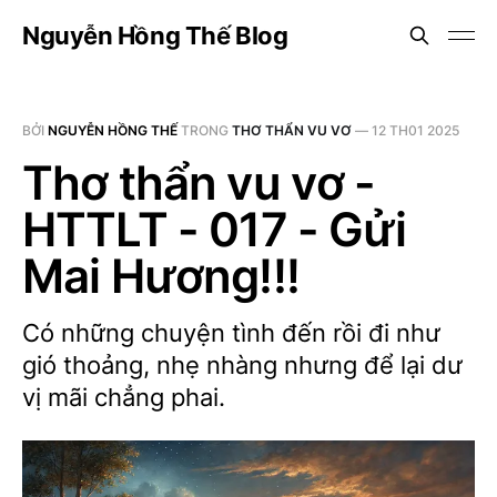
Nguyễn Hồng Thế Blog
BỞI
NGUYỄN HỒNG THẾ
TRONG
THƠ THẨN VU VƠ
—
12 TH01 2025
Thơ thẩn vu vơ -
HTTLT - 017 - Gửi
Mai Hương!!!
Có những chuyện tình đến rồi đi như
gió thoảng, nhẹ nhàng nhưng để lại dư
vị mãi chẳng phai.